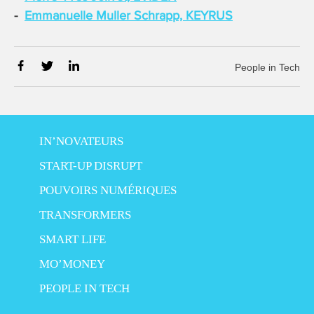
Emmanuelle Muller Schrapp, KEYRUS
People in Tech
IN’NOVATEURS
START-UP DISRUPT
POUVOIRS NUMÉRIQUES
TRANSFORMERS
SMART LIFE
MO’MONEY
PEOPLE IN TECH