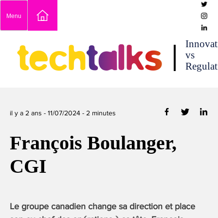
Skip
Menu
to
content
techtalks
Innovat
vs
Regulat
il y a 2 ans -
11/07/2024
-
2
minutes
François Boulanger,
CGI
Le groupe canadien change sa direction et place