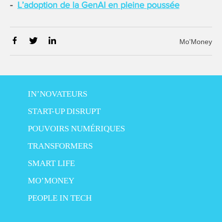
L’adoption de la GenAI en pleine poussée
Mo'Money
IN’NOVATEURS
START-UP DISRUPT
POUVOIRS NUMÉRIQUES
TRANSFORMERS
SMART LIFE
MO’MONEY
PEOPLE IN TECH