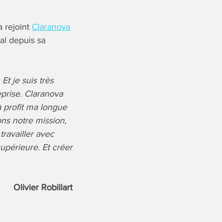
a rejoint
Claranova
ral depuis sa
Et je suis très
eprise. Claranova
à profit ma longue
ns notre mission,
travailler avec
supérieure.
Et créer
Olivier Robillart