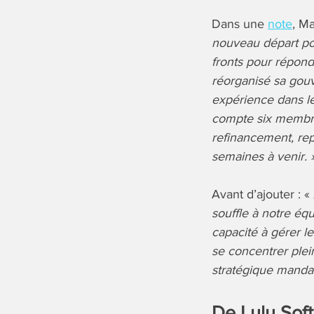
Dans une
note
, M
nouveau départ pou
fronts pour répond
réorganisé sa gou
expérience dans le
compte six membres
refinancement, rep
semaines à venir. 
Avant d’ajouter : «
souffle à notre éq
capacité à gérer l
se concentrer plei
stratégique mandat
De Lulu Sof