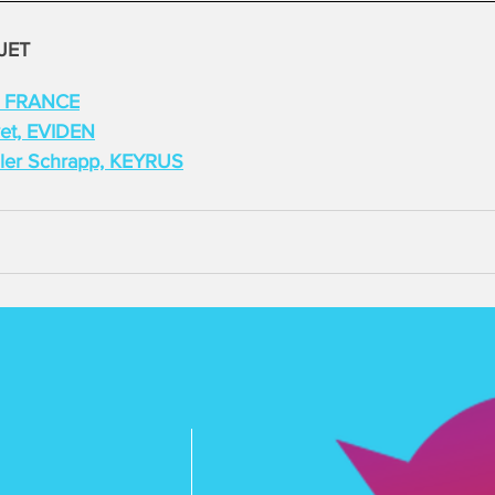
JET
C FRANCE
vet, EVIDEN
ler Schrapp, KEYRUS