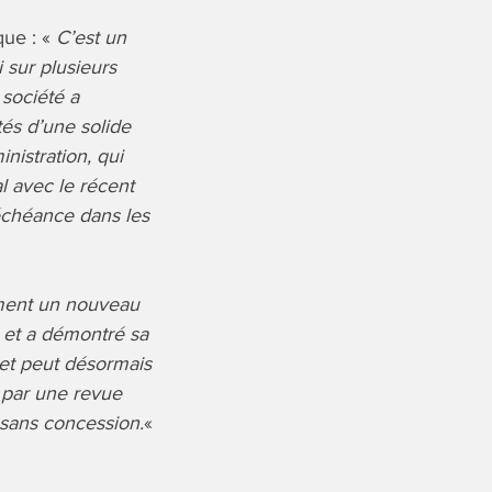
que : «
C’est un
 sur plusieurs
 société a
és d’une solide
istration, qui
l avec le récent
 échéance dans les
ement un nouveau
e et a démontré sa
 et peut désormais
 par une revue
 sans concession.
«