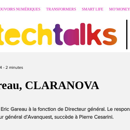
OUVOIRS NUMÉRIQUES
TRANSFORMERS
SMART LIFE
MO’MONEY
techtalks
4
-
2
minutes
areau, CLARANOVA
ic Gareau à la fonction de Directeur général. Le respons
r général d’Avanquest, succède à Pierre Cesarini.