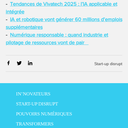
Tendances de Vivatech 2025 : l’IA applicable et
intégrée
IA et robotique vont générer 60 millions d’emplois
supplémentaires
Numérique responsable : quand industrie et
pilotage de ressources vont de pair
Start-up disrupt
IN’NOVATEURS
START-UP DISRUPT
POUVOIRS NUMÉRIQUES
TRANSFORMERS