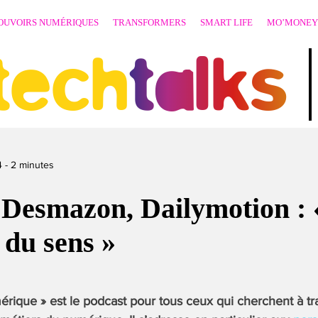
OUVOIRS NUMÉRIQUES
TRANSFORMERS
SMART LIFE
MO’MONEY
techtalks
4
-
2
minutes
 Desmazon, Dailymotion :
a du sens »
mérique » est le podcast pour tous ceux qui cherchent à tra