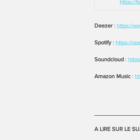
https:/
Deezer
:
https://
Spotify
:
https://
Soundcloud
:
http
Amazon Music
:
h
A LIRE SUR LE SU