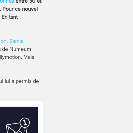
sonnes
entre 30 et
s. Pour ce nouvel
 En tant
lon
,
Samia
ast de Numeum
ilymotion. Mais
ui lui a permis de