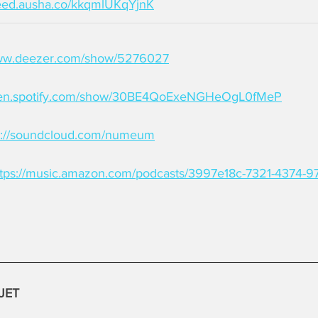
/feed.ausha.co/kkqmlUKqYjnK
www.deezer.com/show/5276027
open.spotify.com/show/30BE4QoExeNGHeOgL0fMeP
s://soundcloud.com/numeum
ttps://music.amazon.com/podcasts/3997e18c-7321-4374-
JET