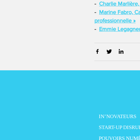
Charlie Marlière,
Marine Fabro, Ca
professionnelle »
Emmie Legagneux,
IN’NOVATEURS
START-UP DISRU
POUVOIRS NUM