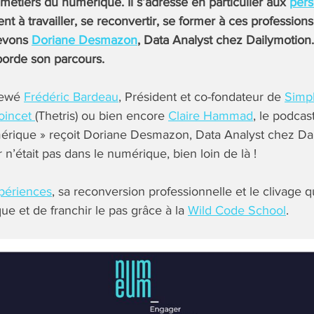
métiers du numérique. Il s’adresse en particulier aux
per
t à travailler, se reconvertir, se former à ces profession
cevons
Doriane Desmazon
, Data Analyst chez Dailymotion.
aborde son parcours.
viewé
Frédéric Bardeau
, Président et co-fondateur de
Simp
oincet
(Thetris) ou bien encore
Claire Hammad
, le podc
umérique » reçoit Doriane Desmazon, Data Analyst chez Da
n’était pas dans le numérique, bien loin de là !
périences
, sa reconversion professionnelle et le clivage q
e et de franchir le pas grâce à la
Wild Code School
.