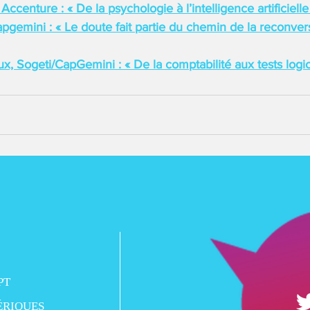
 Accenture : « De la psychologie à l’intelligence artificielle
pgemini : « Le doute fait partie du chemin de la reconver
 Sogeti/CapGemini : « De la comptabilité aux tests logic
PT
ÉRIQUES