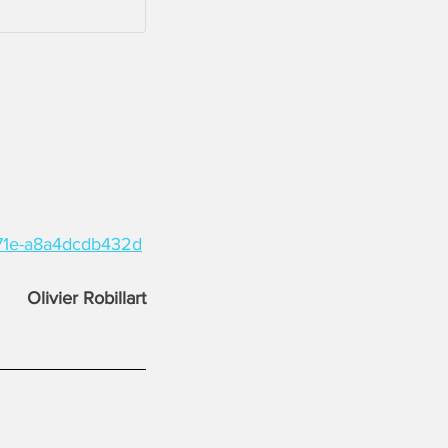
971e-a8a4dcdb432d
Olivier Robillart