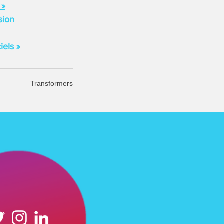
 »
sion
iels »
Transformers