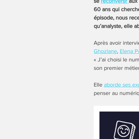
se
reconvertir
aux 
60 ans qui cherchen
épisode, nous re
qu’analyste, elle 
Après avoir inter
Ghozlane
,
Elena P
« J’ai choisi le n
son premier métier 
Elle
aborde ses ex
penser au numériqu