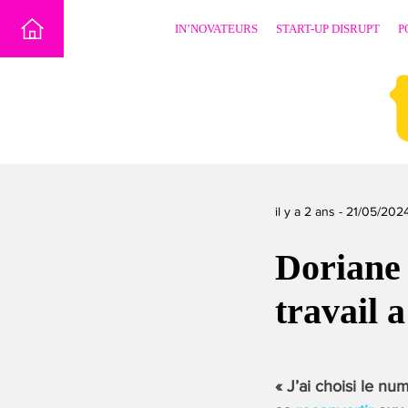
Skip
IN’NOVATEURS
START-UP DISRUPT
P
to
content
il y a 2 ans -
21/05/202
Doriane
travail 
« J’ai choisi le nu