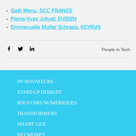
Gaël Menu, SCC FRANCE
Pierre-Yves Jolivet, EVIDEN
Emmanuelle Muller Schrapp, KEYRUS
People in Tech
IN’NOVATEURS
START-UP DISRUPT
POUVOIRS NUMÉRIQUES
TRANSFORMERS
SMART LIFE
MO’MONEY