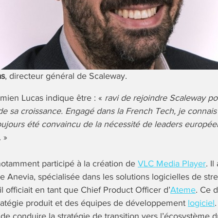
as
, directeur général de Scaleway.
mien Lucas indique être : «
ravi de rejoindre Scaleway p
de sa croissance. Engagé dans la French Tech, je connai
toujours été convaincu de la nécessité de leaders europée
. »
otamment participé à la création de
VLC Media Player
. I
e Anevia, spécialisée dans les solutions logicielles de st
l officiait en tant que Chief Product Officer d’
Ateme
. Ce d
tratégie produit et des équipes de développement
logiciel
 de conduire la stratégie de transition vers l’écosystème d