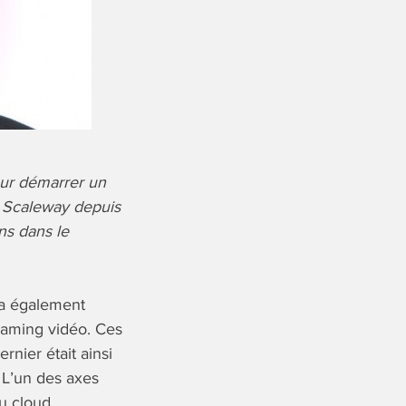
our démarrer un
s Scaleway depuis
ns dans le
l a également
reaming vidéo. Ces
ernier était ainsi
. L’un des axes
u cloud.