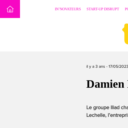
Skip
IN’NOVATEURS
START-UP DISRUPT
P
to
content
il y a 3 ans -
17/05/202
Damien
Le groupe Iliad ch
Lechelle, l’entrep