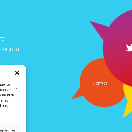
PT
ÉRIQUES
Contact
que les
 consentir à
rtement de
rer son
tions.
férences