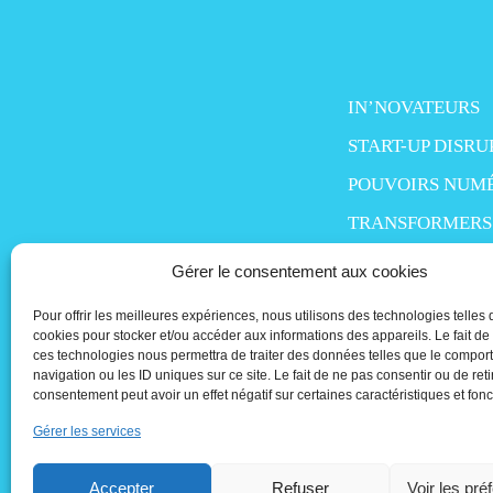
IN’NOVATEURS
START-UP DISRU
POUVOIRS NUM
TRANSFORMERS
SMART LIFE
Gérer le consentement aux cookies
MO’MONEY
Pour offrir les meilleures expériences, nous utilisons des technologies telles 
cookies pour stocker et/ou accéder aux informations des appareils. Le fait de
PEOPLE IN TECH
ces technologies nous permettra de traiter des données telles que le compo
navigation ou les ID uniques sur ce site. Le fait de ne pas consentir ou de reti
consentement peut avoir un effet négatif sur certaines caractéristiques et fonc
Gérer les services
Accepter
Refuser
Voir les pré