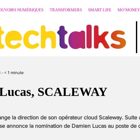
OUVOIRS NUMÉRIQUES
TRANSFORMERS
SMART LIFE
MO’MONEY
techtalks
3
-
< 1
minute
 Lucas, SCALEWAY
ange la direction de son opérateur cloud Scaleway. Suite
rise annonce la nomination de Damien Lucas au poste de d