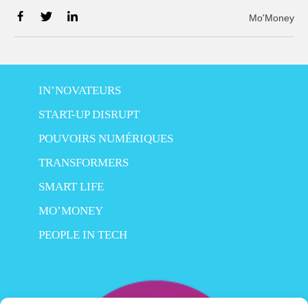
Mo'Money
IN’NOVATEURS
START-UP DISRUPT
POUVOIRS NUMÉRIQUES
TRANSFORMERS
SMART LIFE
MO’MONEY
PEOPLE IN TECH