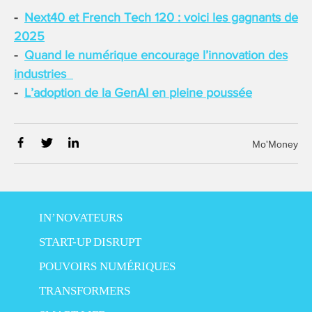
Next40 et French Tech 120 : voici les gagnants de
2025
Quand le numérique encourage l’innovation des
industries
L’adoption de la GenAI en pleine poussée
Mo'Money
IN’NOVATEURS
START-UP DISRUPT
POUVOIRS NUMÉRIQUES
TRANSFORMERS