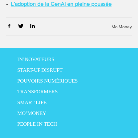
L’adoption de la GenAI en pleine poussée
Mo'Money
IN’NOVATEURS
START-UP DISRUPT
POUVOIRS NUMÉRIQUES
TRANSFORMERS
SMART LIFE
MO’MONEY
PEOPLE IN TECH