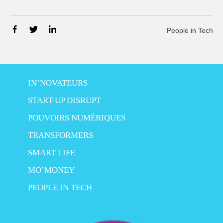
People in Tech
IN’NOVATEURS
START-UP DISRUPT
POUVOIRS NUMÉRIQUES
TRANSFORMERS
SMART LIFE
MO’MONEY
PEOPLE IN TECH