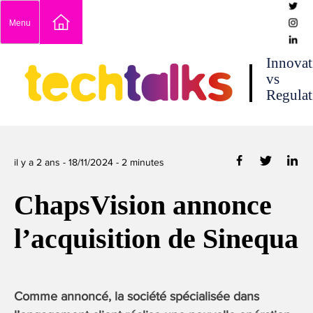
Skip
Menu
to
content
techtalks
Innovat
vs
Regulat
il y a 2 ans -
18/11/2024
-
2
minutes
ChapsVision annonce
l’acquisition de Sinequa
Comme annoncé, la société spécialisée dans