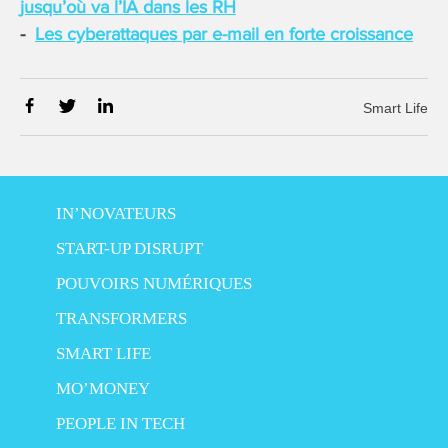
jusqu’où va l’IA dans les RH
Les cyberattaques par e-mail en forte croissance
Smart Life
IN’NOVATEURS
START-UP DISRUPT
POUVOIRS NUMÉRIQUES
TRANSFORMERS
SMART LIFE
MO’MONEY
PEOPLE IN TECH