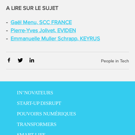
A LIRE SUR LE SUJET
Gaël Menu, SCC FRANCE
Pierre-Yves Jolivet, EVIDEN
Emmanuelle Muller Schrapp, KEYRUS
People in Tech
IN’NOVATEURS
START-UP DISRUPT
POUVOIRS NUMÉRIQUES
TRANSFORMERS
SMART LIFE