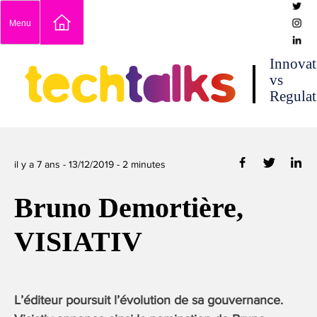
Skip
Menu
to
content
techtalks
Innovat
vs
Regulat
il y a 7 ans -
13/12/2019
-
2
minutes
Bruno Demortière,
VISIATIV
L’éditeur poursuit l’évolution de sa gouvernance.