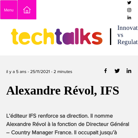
Skip
Menu
to
content
techtalks
Innovat
vs
Regulat
il y a 5 ans -
25/11/2021
-
2
minutes
Alexandre Révol, IFS
L’éditeur IFS renforce sa direction. Il nomme
Alexandre Révol à la fonction de Directeur Général
– Country Manager France. Il occupait jusqu’à