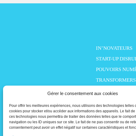
IN’NOVATEURS
START-UP DISRU
POUVOIRS NUM
TRANSFORMERS
SMART LIFE
Gérer le consentement aux cookies
MO’MONEY
Pour offrir les meilleures expériences, nous utilisons des technologies telles 
PEOPLE IN TECH
cookies pour stocker et/ou accéder aux informations des appareils. Le fait de
ces technologies nous permettra de traiter des données telles que le compo
navigation ou les ID uniques sur ce site. Le fait de ne pas consentir ou de reti
consentement peut avoir un effet négatif sur certaines caractéristiques et fonc