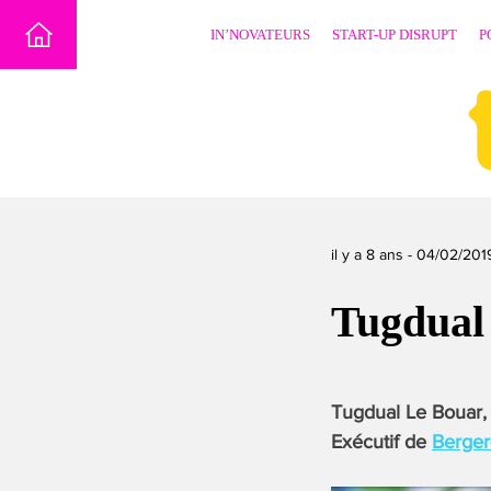
Skip
IN’NOVATEURS
START-UP DISRUPT
P
to
content
il y a 8 ans -
04/02/201
Tugdua
Tugdual Le Bouar,
Exécutif de
Berger