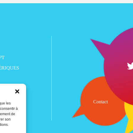
PT
ÉRIQUES
Contact
que les
 consentir à
rtement de
rer son
tions.