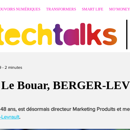
OUVOIRS NUMÉRIQUES
TRANSFORMERS
SMART LIFE
MO’MONEY
techtalks
9
-
2
minutes
l Le Bouar, BERGER-L
 48 ans, est désormais directeur Marketing Produits et 
-Levrault
.