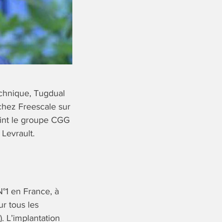
chnique, Tugdual
chez Freescale sur
oint le groupe CGG
Levrault.
 N°1 en France, à
ur tous les
). L’implantation