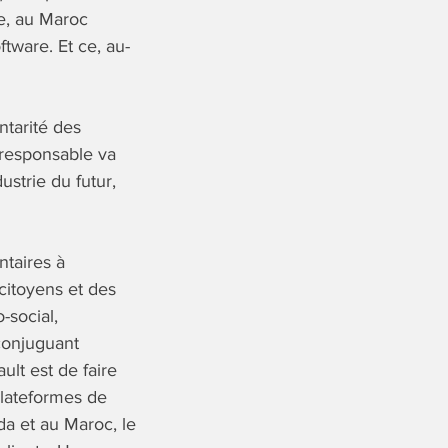
e, au Maroc
tware. Et ce, au-
ntarité des
 responsable va
strie du futur,
ntaires à
 citoyens et des
-social,
 conjuguant
ult est de faire
plateformes de
a et au Maroc, le