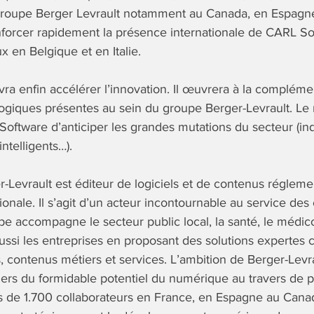
 groupe Berger Levrault notamment au Canada, en Espagn
forcer rapidement la présence internationale de CARL Sof
x en Belgique et en Italie.
ra enfin accélérer l’innovation. Il œuvrera à la compléme
ogiques présentes au sein du groupe Berger-Levrault. Le
oftware d’anticiper les grandes mutations du secteur (indu
intelligents…).
r-Levrault est éditeur de logiciels et de contenus régleme
onale. Il s’agit d’un acteur incontournable au service des
upe accompagne le secteur public local, la santé, le médico
aussi les entreprises en proposant des solutions expertes
s, contenus métiers et services. L’ambition de Berger-Levra
gers du formidable potentiel du numérique au travers de 
s de 1.700 collaborateurs en France, en Espagne au Canad