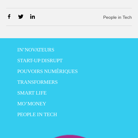
People in Tech
IN’NOVATEURS
START-UP DISRUPT
POUVOIRS NUMÉRIQUES
TRANSFORMERS
SMART LIFE
MO’MONEY
PEOPLE IN TECH