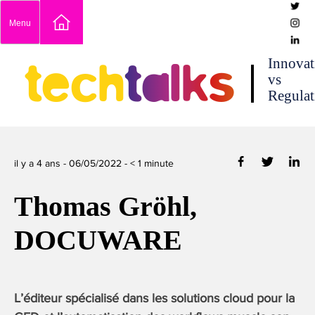
Skip
Menu
to
content
techtalks
Innovat
vs
Regulat
il y a 4 ans -
06/05/2022
-
< 1
minute
Thomas Gröhl,
DOCUWARE
L’éditeur spécialisé dans les solutions cloud pour la