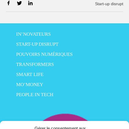
Start-up disrupt
IN’NOVATEURS
START-UP DISRUPT
POUVOIRS NUMÉRIQUES
TRANSFORMERS
SMART LIFE
MO’MONEY
PEOPLE IN TECH
Gérer le consentement aux