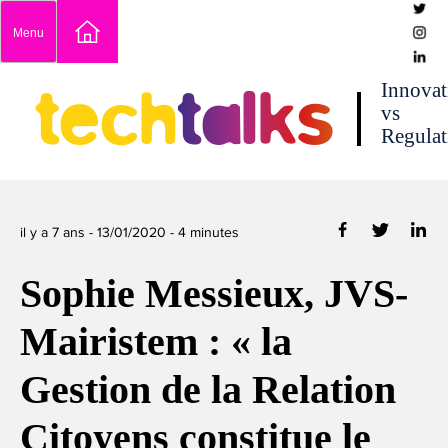
Skip
Menu
to
content
techtalks
Innovat
vs
Regulat
il y a 7 ans -
13/01/2020
-
4
minutes
Sophie Messieux, JVS-
Mairistem : « la
Gestion de la Relation
Citoyens constitue le