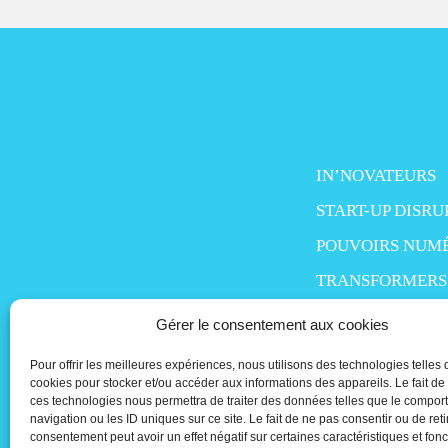
IN’NOVATEURS
START-UP DISRU
POUVOIRS NUM
TRANSFORMERS
SMART LIFE
Gérer le consentement aux cookies
MO’MONEY
Pour offrir les meilleures expériences, nous utilisons des technologies telles 
cookies pour stocker et/ou accéder aux informations des appareils. Le fait de
PEOPLE IN TECH
ces technologies nous permettra de traiter des données telles que le compo
navigation ou les ID uniques sur ce site. Le fait de ne pas consentir ou de reti
consentement peut avoir un effet négatif sur certaines caractéristiques et fonc