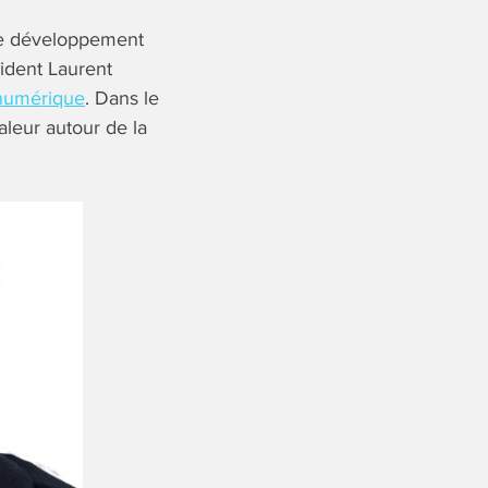
de développement
sident Laurent
 numérique
. Dans le
leur autour de la