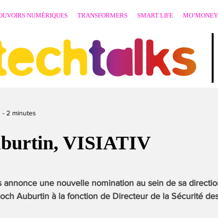
OUVOIRS NUMÉRIQUES
TRANSFORMERS
SMART LIFE
MO’MONEY
techtalks
1
-
2
minutes
burtin, VISIATIV
 annonce une nouvelle nomination au sein de sa direction
 Roch Auburtin à la fonction de Directeur de la Sécurité d