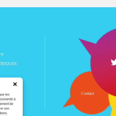
PT
ÉRIQUES
Contact
que les
 consentir à
rtement de
rer son
tions.