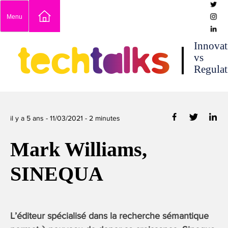
Skip
Menu
to
content
techtalks
Innovat
vs
Regulat
il y a 5 ans -
11/03/2021
-
2
minutes
Mark Williams,
SINEQUA
L’éditeur spécialisé dans la recherche sémantique