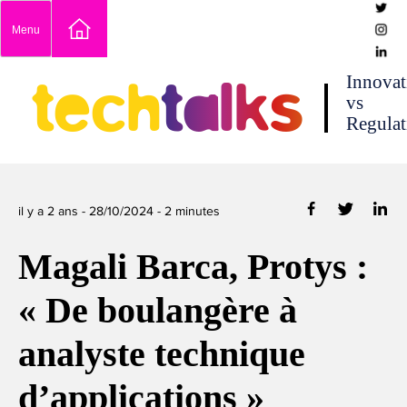
Skip
Menu
to
content
techtalks
Innovat
vs
Regulat
il y a 2 ans -
28/10/2024
-
2
minutes
Magali Barca, Protys :
« De boulangère à
analyste technique
d’applications »