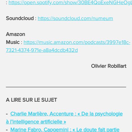
:
https://open.spotify.com/show/30BE4QoExeNGHeO
Soundcloud
:
https://soundcloud.com/numeum
Amazon
Music
:
https://music.amazon.com/podcasts/3997e18c-
7321-4374-971e-a8a4dcdb432d
Olivier Robillart
A LIRE SUR LE SUJET
Charlie Marlière, Accenture : « De la psychologie
à l’intelligence artificielle »
Marine Fabro, Capgemini : « Le doute fait partie