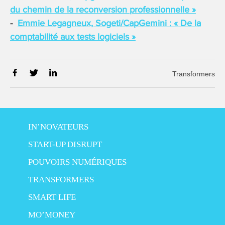
du chemin de la reconversion professionnelle »
Emmie Legagneux, Sogeti/CapGemini : « De la
comptabilité aux tests logiciels »
Transformers
IN’NOVATEURS
START-UP DISRUPT
POUVOIRS NUMÉRIQUES
TRANSFORMERS
SMART LIFE
MO’MONEY