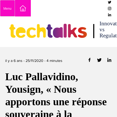
Skip
Menu
to
content
techtalks
Innovat
vs
Regulat
il y a 6 ans -
25/11/2020
-
4
minutes
Luc Pallavidino,
Yousign, « Nous
apportons une réponse
souveraine à la