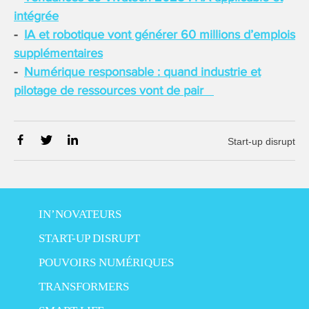
intégrée
IA et robotique vont générer 60 millions d’emplois
supplémentaires
Numérique responsable : quand industrie et
pilotage de ressources vont de pair
Start-up disrupt
IN’NOVATEURS
START-UP DISRUPT
POUVOIRS NUMÉRIQUES
TRANSFORMERS