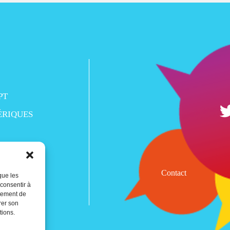
PT
ÉRIQUES
Contact
que les
 consentir à
rtement de
rer son
tions.