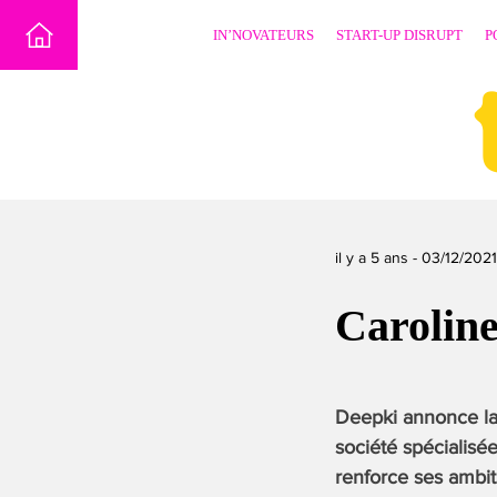
Skip
IN’NOVATEURS
START-UP DISRUPT
P
to
content
il y a 5 ans -
03/12/2021
Carolin
Deepki annonce la 
société spécialisé
renforce ses ambit