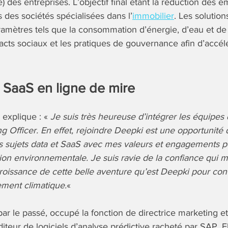
 des entreprises. L’objectif final étant la réduction des e
des sociétés spécialisées dans l’
immobilier
. Les solutio
amètres tels que la consommation d’énergie, d’eau et de
cts sociaux et les pratiques de gouvernance afin d’accélé
e SaaS en ligne de mire
, explique : «
Je suis très heureuse d’intégrer les équipes
g Officer. En effet, rejoindre Deepki est une opportunité 
s sujets data et SaaS avec mes valeurs et engagements p
ition environnementale. Je suis ravie de la confiance qui m
croissance de cette belle aventure qu’est Deepki pour cont
ement climatique.
«
par le passé, occupé la fonction de directrice marketing 
eur de logiciels d’analyse prédictive racheté par SAP. Ell