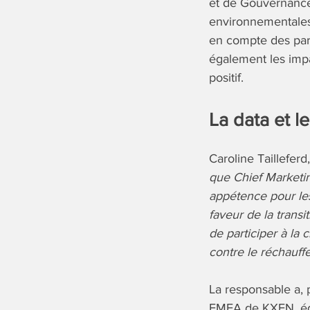
et de Gouvernance)
environnementales 
en compte des par
également les impa
positif.
La data et l
Caroline Tailleferd
que Chief Marketin
appétence pour le
faveur de la trans
de participer à la 
contre le réchauff
La responsable a, 
EMEA de KXEN, édit