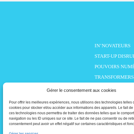
IN’NOVATEURS
START-UP DISRU
POUVOIRS NUM
TRANSFORMERS
SMART LIFE
Gérer le consentement aux cookies
MO’MONEY
Pour offrir les meilleures expériences, nous utilisons des technologies telles 
PEOPLE IN TECH
cookies pour stocker et/ou accéder aux informations des appareils. Le fait de
ces technologies nous permettra de traiter des données telles que le compo
navigation ou les ID uniques sur ce site. Le fait de ne pas consentir ou de reti
consentement peut avoir un effet négatif sur certaines caractéristiques et fonc
Gérer les services