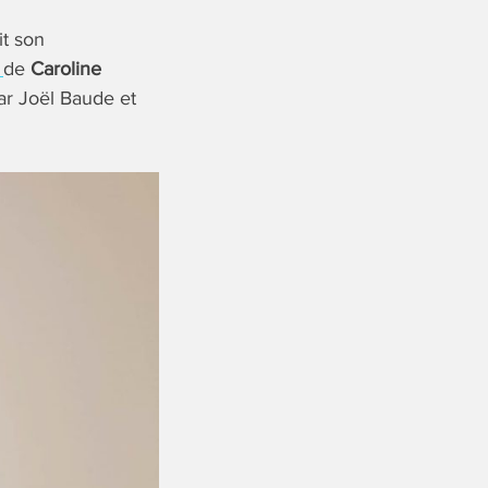
it son
n
de
Caroline
par Joël Baude et