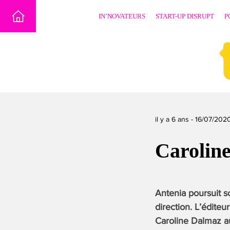
Skip
IN’NOVATEURS
START-UP DISRUPT
P
to
content
il y a 6 ans -
16/07/202
Carolin
Antenia poursuit 
direction. L’édite
Caroline Dalmaz a