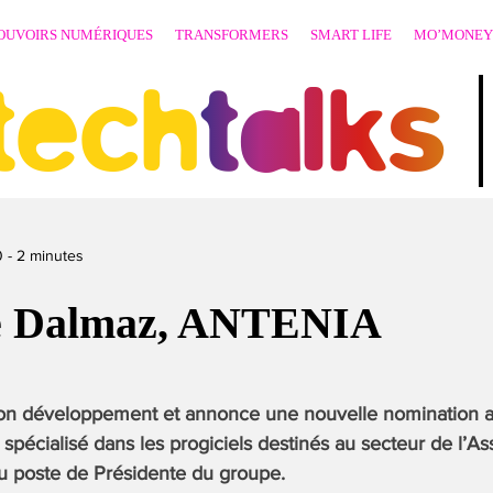
OUVOIRS NUMÉRIQUES
TRANSFORMERS
SMART LIFE
MO’MONEY
techtalks
0
-
2
minutes
e Dalmaz, ANTENIA
son développement et annonce une nouvelle nomination a
ur spécialisé dans les progiciels destinés au secteur de l
u poste de Présidente du groupe.