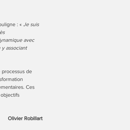
ouligne : «
Je suis
ès
 dynamique avec
 y associant
e processus de
nsformation
ementaires. Ces
objectifs
Olivier Robillart