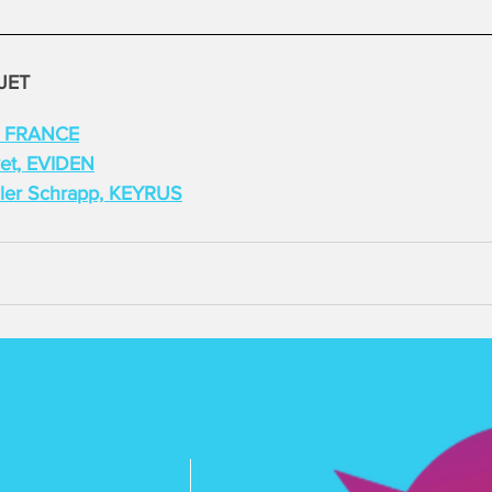
JET
C FRANCE
vet, EVIDEN
ler Schrapp, KEYRUS